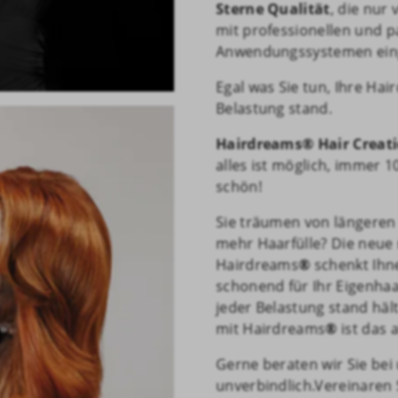
Sterne Qualität
, die nur
mit professionellen und p
Anwendungssystemen eing
Egal was Sie tun, Ihre Ha
Belastung stand.
Hairdreams
®
Hair Creat
alles ist möglich, immer 
schön!
Sie träumen von längeren
mehr Haarfülle? Die neue
Hairdreams
®
schenkt Ihne
schonend für Ihr Eigenhaar
jeder Belastung stand häl
mit Hairdreams
®
ist das 
Gerne beraten wir Sie bei
unverbindlich.Vereinaren 