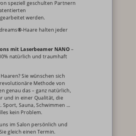
 von speziell geschulten Partnern
atentierten
earbeitet werden.
irdreams
®
-Haare halten jeder
ions mit Laserbeamer NANO
–
100% natürlich und traumhaft
 Haaren? Sie wünschen sich
 revolutionäre Methode von
n genau das – ganz natürlich,
 und in einer Qualität, die
t. Sport, Sauna, Schwimmen ...
alles kein Problem.
 uns im Salon persönlich und
Sie gleich einen Termin.