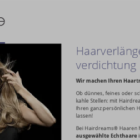
Haarverläng
verdichtung
Wir machen Ihren Haart
Ob dünnes, feines oder sc
kahle Stellen: mit Hairdr
Ihren ganz persönlichen 
lassen!
Bei Hairdreams® Haaren h
ausgewählte Echthaare
i