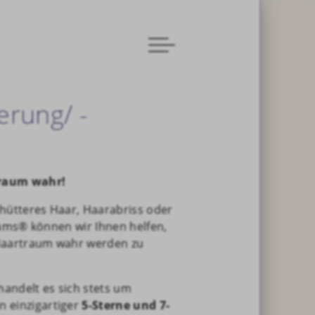
erung/ -
raum wahr!
hütteres Haar, Haarabriss oder
eams® können wir Ihnen helfen,
Haartraum wahr werden zu
andelt es sich stets um
n einzigartiger
5-Sterne und 7-